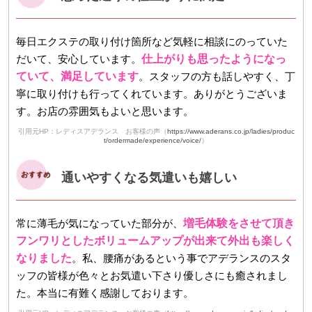
毎日エクステの取り付け箇所など気軽に相談にのっていた
だいて、安心しています。
仕上がりも思ったようになっ
ていて、満足しています
。スタッフの方も話しやすく、丁
寧に取り付けも行ってくれています。ありがとうございま
す。お店の雰囲気もよいと思います。
引用元HP：レディスアデランス お客様の声（
https://www.aderans.co.jp/ladies/produc
t/ordermade/experience/voice/
）
通いやすくなる気遣いも嬉しい
常に薄毛が気になっていた部分が、
増毛体験をさせて頂き
フンワリとしたボリュームアップが出来て外出も楽しく
なりました
。私、腰痛があるという事でアデランスのスタ
ッフの皆様が色々とお気遣い下さり優しさにも癒されまし
た。本当に有難く感謝しております。