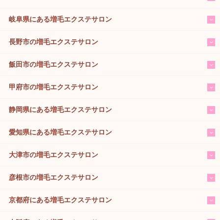
岐阜県にある増毛エクステサロン
長野市の増毛エクステサロン
飯田市の増毛エクステサロン
甲府市の増毛エクステサロン
静岡県にある増毛エクステサロン
愛知県にある増毛エクステサロン
大津市の増毛エクステサロン
彦根市の増毛エクステサロン
京都府にある増毛エクステサロン