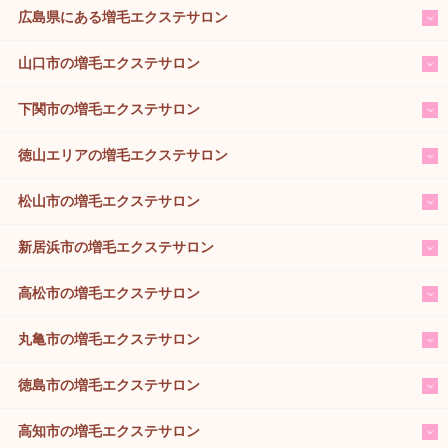
広島県にある増毛エクステサロン
山口市の増毛エクステサロン
下関市の増毛エクステサロン
徳山エリアの増毛エクステサロン
松山市の増毛エクステサロン
新居浜市の増毛エクステサロン
高松市の増毛エクステサロン
丸亀市の増毛エクステサロン
徳島市の増毛エクステサロン
高知市の増毛エクステサロン