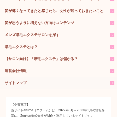
髪が薄くなってきたと感じたら、女性が知っておきたいこと
髪が思うように増えない方向けコンテンツ
メンズ増毛エクステサロンを探す
増毛エクステとは？
【サロン向け】「増毛エクステ」は儲かる？
運営会社情報
サイトマップ
【免責事項】
当サイトekume（エクーム）は、2022年8月～2023年1月の情報を
基に、Zenken株式会社が制作・運用しているサイトです。