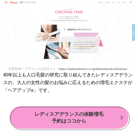
引用元HP：アデランス公式サイト（
https://www.aderans.co.jp/ladies/product/hairup/
）
40年以上も人口毛髪の研究に取り組んできたレディスアデラン
スの、大人の女性の髪のお悩みに応えるための増毛エクステが
「ヘアアップα」です。
レディスアデランスの体験増毛
予約はココから