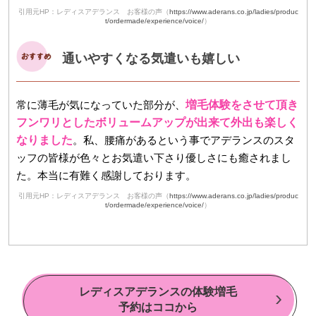
引用元HP：レディスアデランス お客様の声（
https://www.aderans.co.jp/ladies/produc
t/ordermade/experience/voice/
）
通いやすくなる気遣いも嬉しい
常に薄毛が気になっていた部分が、
増毛体験をさせて頂き
フンワリとしたボリュームアップが出来て外出も楽しく
なりました
。私、腰痛があるという事でアデランスのスタ
ッフの皆様が色々とお気遣い下さり優しさにも癒されまし
た。本当に有難く感謝しております。
引用元HP：レディスアデランス お客様の声（
https://www.aderans.co.jp/ladies/produc
t/ordermade/experience/voice/
）
レディスアデランスの体験増毛
予約はココから