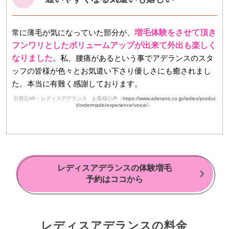
常に薄毛が気になっていた部分が、
増毛体験をさせて頂き
フンワリとしたボリュームアップが出来て外出も楽しく
なりました
。私、腰痛があるという事でアデランスのスタ
ッフの皆様が色々とお気遣い下さり優しさにも癒されまし
た。本当に有難く感謝しております。
引用元HP：レディスアデランス お客様の声（
https://www.aderans.co.jp/ladies/produc
t/ordermade/experience/voice/
）
レディスアデランスの体験増毛
予約はココから
レディスアデランスの料金