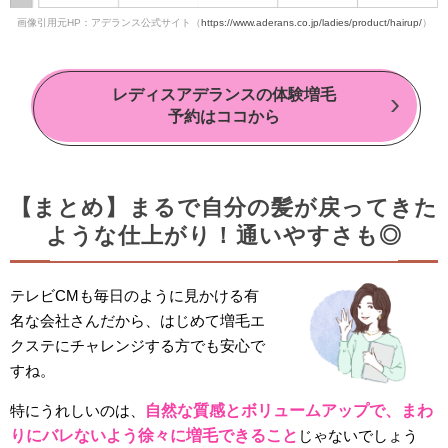
画像引用元HP：アデランス公式サイト（
https://www.aderans.co.jp/ladies/product/hairup/
）
レディスアデランスの体験増毛
予約はココから
【まとめ】まるで自分の髪が戻ってきた
ような仕上がり！通いやすさも◎
テレビCMも毎日のように見かける有
名な会社さんだから、はじめて増毛エ
クステにチャレンジする方でも安心で
すね。
特にうれしいのは、
自然な質感とボリュームアップで、まわ
りにバレないよう徐々に増毛できること
じゃないでしょう