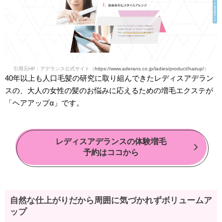
引用元HP：アデランス公式サイト（
https://www.aderans.co.jp/ladies/product/hairup/
）
40年以上も人口毛髪の研究に取り組んできたレディスアデラン
スの、大人の女性の髪のお悩みに応えるための増毛エクステが
「ヘアアップα」です。
レディスアデランスの体験増毛
予約はココから
自然な仕上がりだから周囲に気づかれずボリュームア
ップ