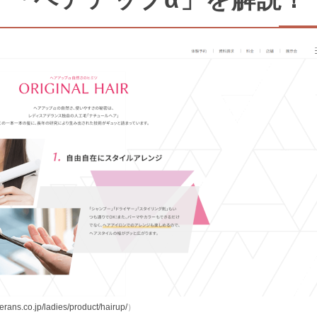
erans.co.jp/ladies/product/hairup/
）