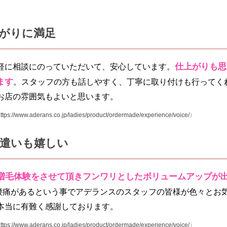
がりに満足
仕上がりも思
軽に相談にのっていただいて、安心しています。
ます
。スタッフの方も話しやすく、丁寧に取り付けも行ってく
お店の雰囲気もよいと思います。
ttps://www.aderans.co.jp/ladies/product/ordermade/experience/voice/
）
遣いも嬉しい
増毛体験をさせて頂きフンワリとしたボリュームアップが
腰痛があるという事でアデランスのスタッフの皆様が色々とお
本当に有難く感謝しております。
ttps://www.aderans.co.jp/ladies/product/ordermade/experience/voice/
）