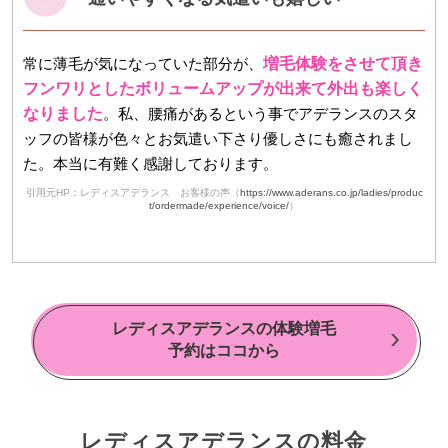
常に薄毛が気になっていた部分が、
増毛体験をさせて頂き
フンワリとしたボリュームアップが出来て外出も楽しく
なりました
。私、腰痛があるという事でアデランスのスタ
ッフの皆様が色々とお気遣い下さり優しさにも癒されまし
た。本当に有難く感謝しております。
引用元HP：レディスアデランス お客様の声（
https://www.aderans.co.jp/ladies/produc
t/ordermade/experience/voice/
）
レディスアデランスの体験増毛
予約はココから
レディスアデランスの料金