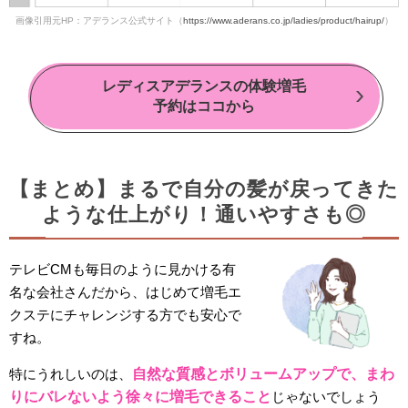
画像引用元HP：アデランス公式サイト（
https://www.aderans.co.jp/ladies/product/hairup/
）
レディスアデランスの体験増毛
予約はココから
【まとめ】まるで自分の髪が戻ってきた
ような仕上がり！通いやすさも◎
テレビCMも毎日のように見かける有
名な会社さんだから、はじめて増毛エ
クステにチャレンジする方でも安心で
すね。
特にうれしいのは、
自然な質感とボリュームアップで、まわ
りにバレないよう徐々に増毛できること
じゃないでしょう