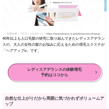
引用元HP：アデランス公式サイト（
https://www.aderans.co.jp/ladies/product/hairup/
）
40年以上も人口毛髪の研究に取り組んできたレディスアデラン
スの、大人の女性の髪のお悩みに応えるための増毛エクステが
「ヘアアップα」です。
レディスアデランスの体験増毛
予約はココから
自然な仕上がりだから周囲に気づかれずボリュームア
ップ