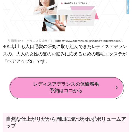
引用元HP：アデランス公式サイト（
https://www.aderans.co.jp/ladies/product/hairup/
）
40年以上も人口毛髪の研究に取り組んできたレディスアデラン
スの、大人の女性の髪のお悩みに応えるための増毛エクステが
「ヘアアップα」です。
レディスアデランスの体験増毛
予約はココから
自然な仕上がりだから周囲に気づかれずボリュームア
ップ