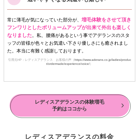
常に薄毛が気になっていた部分が、
増毛体験をさせて頂き
フンワリとしたボリュームアップが出来て外出も楽しく
なりました
。私、腰痛があるという事でアデランスのスタ
ッフの皆様が色々とお気遣い下さり優しさにも癒されまし
た。本当に有難く感謝しております。
引用元HP：レディスアデランス お客様の声（
https://www.aderans.co.jp/ladies/produc
t/ordermade/experience/voice/
）
レディスアデランスの体験増毛
予約はココから
レディスアデランスの料金