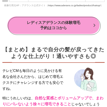
画像引用元HP：アデランス公式サイト（
https://www.aderans.co.jp/ladies/product/hairup/
）
レディスアデランスの体験増毛
予約はココから
【まとめ】まるで自分の髪が戻ってきた
ような仕上がり！通いやすさも◎
テレビCMも毎日のように見かける有
名な会社さんだから、はじめて増毛エ
クステにチャレンジする方でも安心で
すね。
特にうれしいのは、
自然な質感とボリュームアップで、まわ
りにバレないよう徐々に増毛できること
じゃないでしょう