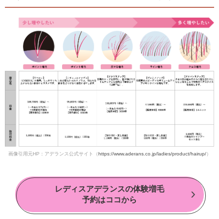
画像引用元HP：アデランス公式サイト（
https://www.aderans.co.jp/ladies/product/hairup/
）
レディスアデランスの体験増毛
予約はココから