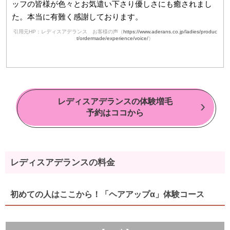
ッフの皆様が色々とお気遣い下さり優しさにも癒されまし
た。本当に有難く感謝しております。
引用元HP：レディスアデランス お客様の声（
https://www.aderans.co.jp/ladies/produc
t/ordermade/experience/voice/
）
レディスアデランスの体験増毛
予約はココから
レディスアデランスの料金
初めての人はここから！「ヘアアップα」体験コース