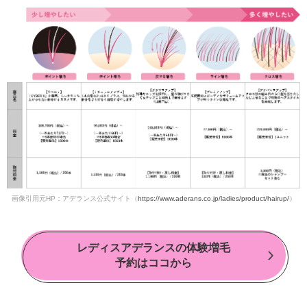
画像引用元HP：アデランス公式サイト（
https://www.aderans.co.jp/ladies/product/hairup/
）
レディスアデランスの体験増毛
予約はココから