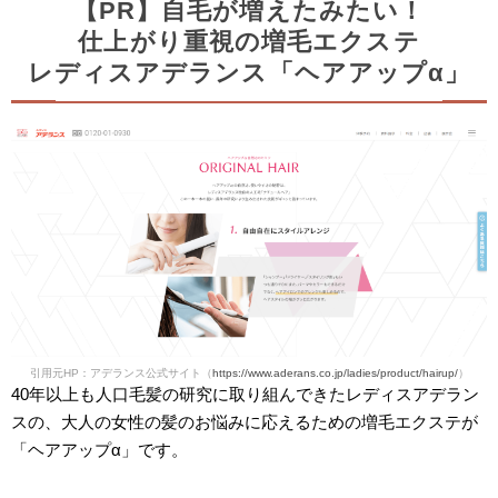
【PR】自毛が増えたみたい！
仕上がり重視の増毛エクステ
レディスアデランス「ヘアアップα」
引用元HP：アデランス公式サイト（
https://www.aderans.co.jp/ladies/product/hairup/
）
40年以上も人口毛髪の研究に取り組んできたレディスアデラン
スの、大人の女性の髪のお悩みに応えるための増毛エクステが
「ヘアアップα」です。