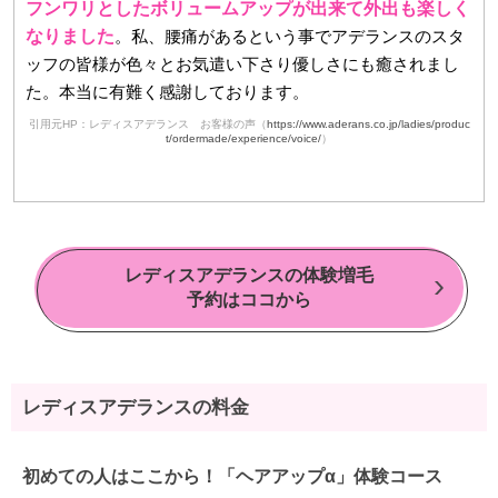
フンワリとしたボリュームアップが出来て外出も楽しく
なりました
。私、腰痛があるという事でアデランスのスタ
ッフの皆様が色々とお気遣い下さり優しさにも癒されまし
た。本当に有難く感謝しております。
引用元HP：レディスアデランス お客様の声（
https://www.aderans.co.jp/ladies/produc
t/ordermade/experience/voice/
）
レディスアデランスの体験増毛
予約はココから
レディスアデランスの料金
初めての人はここから！「ヘアアップα」体験コース