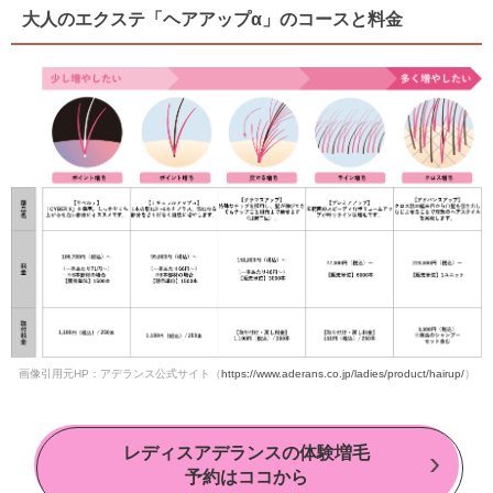
大人のエクステ「ヘアアップα」のコースと料金
画像引用元HP：アデランス公式サイト（
https://www.aderans.co.jp/ladies/product/hairup/
）
レディスアデランスの体験増毛
予約はココから