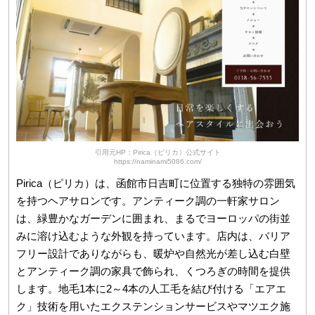
引用元HP：Pirica（ピリカ）公式サイト
https://naminami5086.com/
Pirica（ピリカ）は、函館市日吉町に位置する独特の雰囲気
を持つヘアサロンです。アンティーク調の一軒家サロン
は、緑豊かなガーデンに囲まれ、まるでヨーロッパの街並
みに溶け込むような外観を持っています。店内は、バリア
フリー設計でありながらも、暖炉や自然光が差し込む白壁
とアンティーク調の家具で飾られ、くつろぎの時間を提供
します。地毛1本に2～4本の人工毛を結び付ける「エアエ
ク」技術を用いたエクステンションサービスやマツエク施