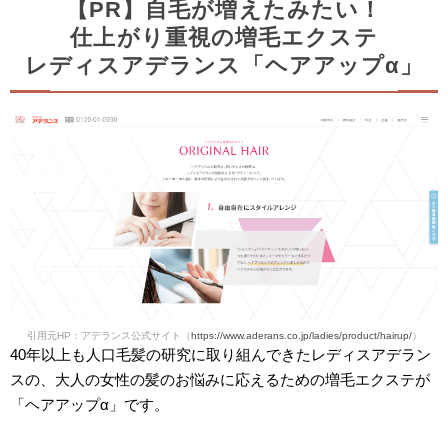
【PR】自毛が増えたみたい！
仕上がり重視の増毛エクステ
レディスアデランス「ヘアアップα」
引用元HP：アデランス公式サイト（
https://www.aderans.co.jp/ladies/product/hairup/
）
40年以上も人口毛髪の研究に取り組んできたレディスアデラン
スの、大人の女性の髪のお悩みに応えるための増毛エクステが
「ヘアアップα」です。