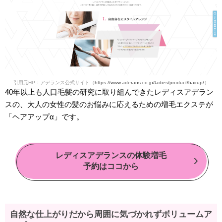
引用元HP：アデランス公式サイト（
https://www.aderans.co.jp/ladies/product/hairup/
）
40年以上も人口毛髪の研究に取り組んできたレディスアデラン
スの、大人の女性の髪のお悩みに応えるための増毛エクステが
「ヘアアップα」です。
レディスアデランスの体験増毛
予約はココから
自然な仕上がりだから周囲に気づかれずボリュームア