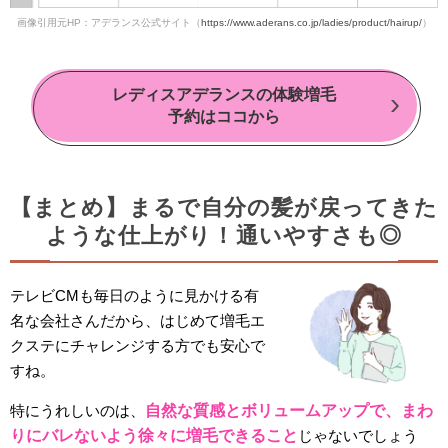
画像引用元HP：アデランス公式サイト（
https://www.aderans.co.jp/ladies/product/hairup/
）
レディスアデランスの体験増毛
予約はココから
【まとめ】まるで自分の髪が戻ってきた
ような仕上がり！通いやすさも◎
テレビCMも毎日のように見かける有
名な会社さんだから、はじめて増毛エ
クステにチャレンジする方でも安心で
すね。
特にうれしいのは、
自然な質感とボリュームアップで、まわ
りにバレないよう徐々に増毛できること
じゃないでしょう