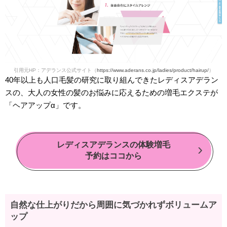
引用元HP：アデランス公式サイト（
https://www.aderans.co.jp/ladies/product/hairup/
）
40年以上も人口毛髪の研究に取り組んできたレディスアデラン
スの、大人の女性の髪のお悩みに応えるための増毛エクステが
「ヘアアップα」です。
レディスアデランスの体験増毛
予約はココから
自然な仕上がりだから周囲に気づかれずボリュームア
ップ