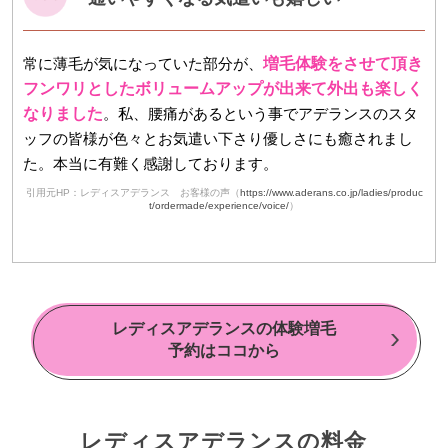
常に薄毛が気になっていた部分が、
増毛体験をさせて頂き
フンワリとしたボリュームアップが出来て外出も楽しく
なりました
。私、腰痛があるという事でアデランスのスタ
ッフの皆様が色々とお気遣い下さり優しさにも癒されまし
た。本当に有難く感謝しております。
引用元HP：レディスアデランス お客様の声（
https://www.aderans.co.jp/ladies/produc
t/ordermade/experience/voice/
）
レディスアデランスの体験増毛
予約はココから
レディスアデランスの料金