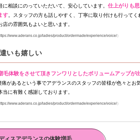
仕上がりも思
軽に相談にのっていただいて、安心しています。
ます
。スタッフの方も話しやすく、丁寧に取り付けも行ってく
お店の雰囲気もよいと思います。
ttps://www.aderans.co.jp/ladies/product/ordermade/experience/voice/
）
遣いも嬉しい
増毛体験をさせて頂きフンワリとしたボリュームアップが
腰痛があるという事でアデランスのスタッフの皆様が色々とお
本当に有難く感謝しております。
ttps://www.aderans.co.jp/ladies/product/ordermade/experience/voice/
）
ディスアデランスの体験増毛