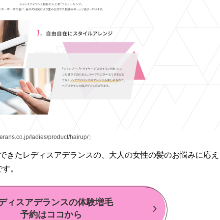
erans.co.jp/ladies/product/hairup/
）
んできたレディスアデランスの、大人の女性の髪のお悩みに応え
です。
ディスアデランスの体験増毛
予約はココから