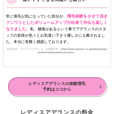
常に薄毛が気になっていた部分が、
増毛体験をさせて頂き
フンワリとしたボリュームアップが出来て外出も楽しく
なりました
。私、腰痛があるという事でアデランスのスタ
ッフの皆様が色々とお気遣い下さり優しさにも癒されまし
た。本当に有難く感謝しております。
引用元HP：レディスアデランス お客様の声（
https://www.aderans.co.jp/ladies/produc
t/ordermade/experience/voice/
）
レディスアデランスの体験増毛
予約はココから
レディスアデランスの料金