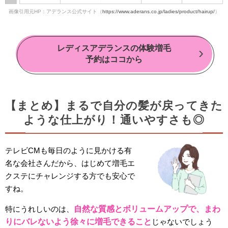
画像引用元HP：アデランス公式サイト（
https://www.aderans.co.jp/ladies/product/hairup/
）
レディスアデランスの体験増毛
予約はココから
【まとめ】まるで自分の髪が戻ってきた
ような仕上がり！通いやすさも◎
テレビCMも毎日のように見かける有
名な会社さんだから、はじめて増毛エ
クステにチャレンジする方でも安心で
すね。
特にうれしいのは、
自然な質感とボリュームアップで、まわ
りにバレないよう徐々に増毛できること
じゃないでしょう