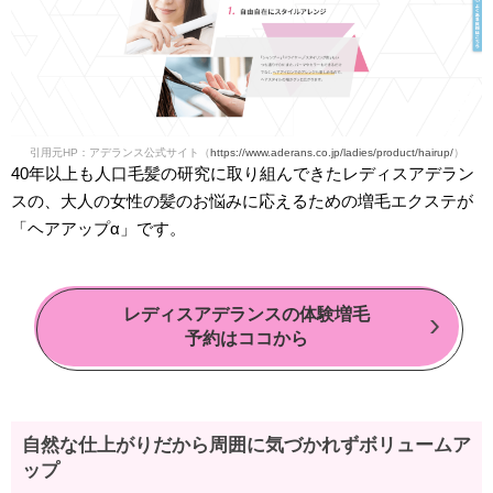
引用元HP：アデランス公式サイト（
https://www.aderans.co.jp/ladies/product/hairup/
）
40年以上も人口毛髪の研究に取り組んできたレディスアデラン
スの、大人の女性の髪のお悩みに応えるための増毛エクステが
「ヘアアップα」です。
レディスアデランスの体験増毛
予約はココから
自然な仕上がりだから周囲に気づかれずボリュームア
ップ