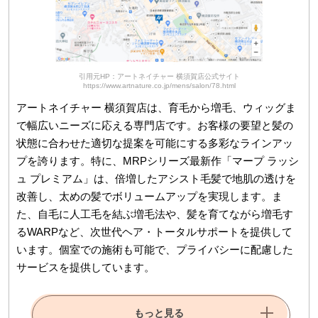
引用元HP：アートネイチャー 横須賀店公式サイト
https://www.artnature.co.jp/mens/salon/78.html
アートネイチャー 横須賀店は、育毛から増毛、ウィッグま
で幅広いニーズに応える専門店です。お客様の要望と髪の
状態に合わせた適切な提案を可能にする多彩なラインアッ
プを誇ります。特に、MRPシリーズ最新作「マープ ラッシ
ュ プレミアム」は、倍増したアシスト毛髪で地肌の透けを
改善し、太めの髪でボリュームアップを実現します。ま
た、自毛に人工毛を結ぶ増毛法や、髪を育てながら増毛す
るWARPなど、次世代ヘア・トータルサポートを提供して
います。個室での施術も可能で、プライバシーに配慮した
サービスを提供しています。
もっと見る