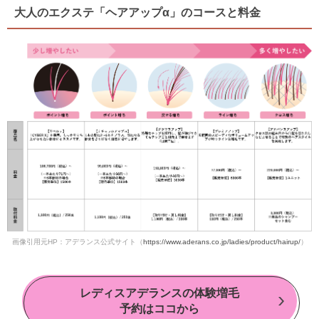
大人のエクステ「ヘアアップα」のコースと料金
画像引用元HP：アデランス公式サイト（
https://www.aderans.co.jp/ladies/product/hairup/
）
レディスアデランスの体験増毛
予約はココから