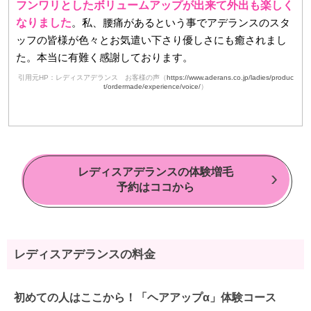
フンワリとしたボリュームアップが出来て外出も楽しく
なりました
。私、腰痛があるという事でアデランスのスタ
ッフの皆様が色々とお気遣い下さり優しさにも癒されまし
た。本当に有難く感謝しております。
引用元HP：レディスアデランス お客様の声（
https://www.aderans.co.jp/ladies/produc
t/ordermade/experience/voice/
）
レディスアデランスの体験増毛
予約はココから
レディスアデランスの料金
初めての人はここから！「ヘアアップα」体験コース