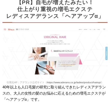
【PR】自毛が増えたみたい！
仕上がり重視の増毛エクステ
レディスアデランス「ヘアアップα」
引用元HP：アデランス公式サイト（
https://www.aderans.co.jp/ladies/product/hairup/
）
40年以上も人口毛髪の研究に取り組んできたレディスアデラン
スの、大人の女性の髪のお悩みに応えるための増毛エクステが
「ヘアアップα」です。